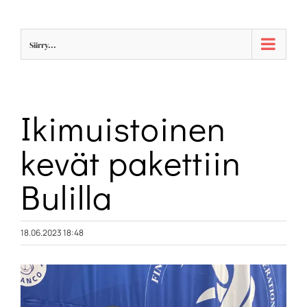
Skip
to
Siirry...
content
Ikimuistoinen
kevät pakettiin
Bulilla
18.06.2023 18:48
Katso