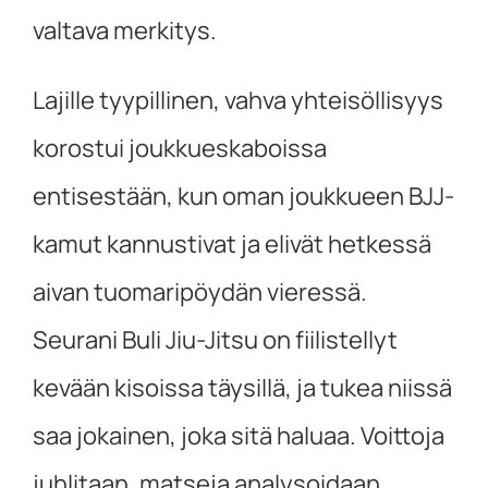
valtava merkitys.
Lajille tyypillinen, vahva yhteisöllisyys
korostui joukkueskaboissa
entisestään, kun oman joukkueen BJJ-
kamut kannustivat ja elivät hetkessä
aivan tuomaripöydän vieressä.
Seurani Buli Jiu-Jitsu on fiilistellyt
kevään kisoissa täysillä, ja tukea niissä
saa jokainen, joka sitä haluaa. Voittoja
juhlitaan, matseja analysoidaan,