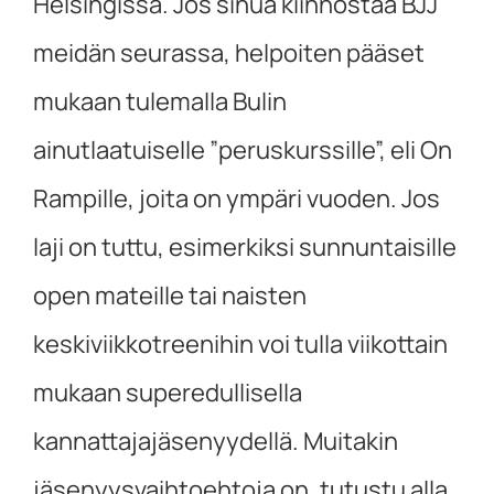
Helsingissä. Jos sinua kiinnostaa BJJ
meidän seurassa, helpoiten pääset
mukaan tulemalla Bulin
ainutlaatuiselle ”peruskurssille”, eli On
Rampille, joita on ympäri vuoden. Jos
laji on tuttu, esimerkiksi sunnuntaisille
open mateille tai naisten
keskiviikkotreenihin voi tulla viikottain
mukaan superedullisella
kannattajajäsenyydellä. Muitakin
jäsenyysvaihtoehtoja on, tutustu alla.