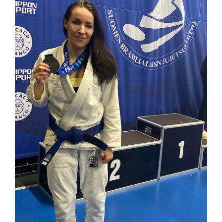
kuvaa
isompana