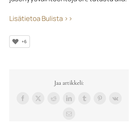
Lisätietoa Bulista >>
+6
Jaa artikkeli:
Facebook
X
Reddit
LinkedIn
Tumblr
Pinterest
Vk
sähköposti