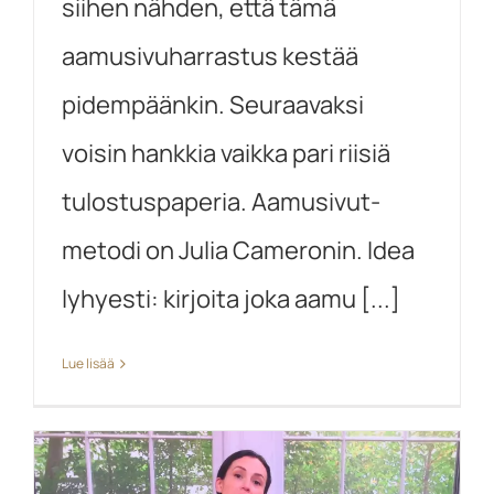
siihen nähden, että tämä
aamusivuharrastus kestää
pidempäänkin. Seuraavaksi
voisin hankkia vaikka pari riisiä
tulostuspaperia. Aamusivut-
metodi on Julia Cameronin. Idea
lyhyesti: kirjoita joka aamu [...]
Lue lisää