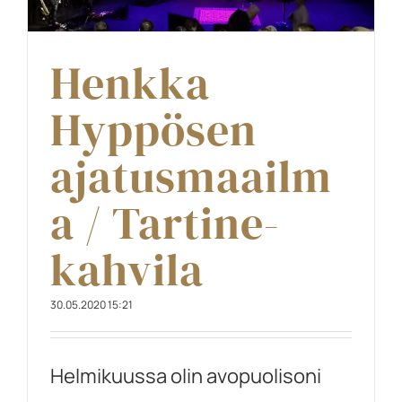
Henkka
Hyppösen
ajatusmaailm
a / Tartine-
kahvila
30.05.2020 15:21
Helmikuussa olin avopuolisoni