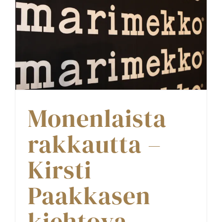
Monenlaista
rakkautta –
Kirsti
Paakkasen
kiehtova