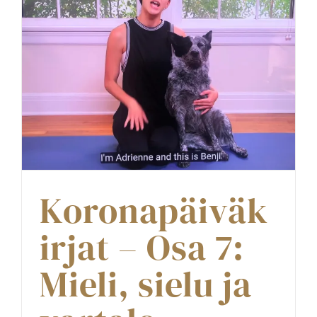
Koronapäiväk
irjat – Osa 7:
Mieli, sielu ja