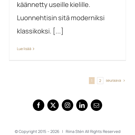
käännetty useille kielille.
Luonnehtisin sitä moderniksi
klassikoksi. [...]
Lue lisää
seuraava
1
2
© Copyright 2015 –
2026 | Riina Stén All Rights Reserved