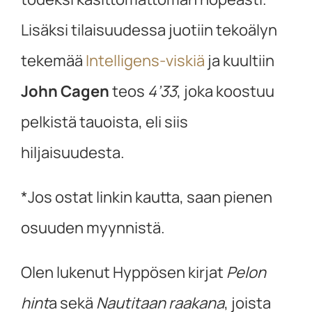
Lisäksi tilaisuudessa juotiin tekoälyn
tekemää
Intelligens-viskiä
ja kuultiin
John Cagen
teos
4’33
, joka koostuu
pelkistä tauoista, eli siis
hiljaisuudesta.
*Jos ostat linkin kautta, saan pienen
osuuden myynnistä.
Olen lukenut Hyppösen kirjat
Pelon
hint
a sekä
Nautitaan raakana
, joista