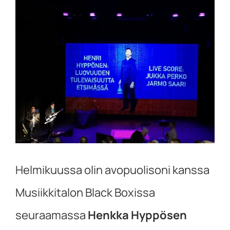
Katso
kuvaa
isompana
Helmikuussa olin avopuolisoni kanssa
Musiikkitalon Black Boxissa
seuraamassa
Henkka Hyppösen