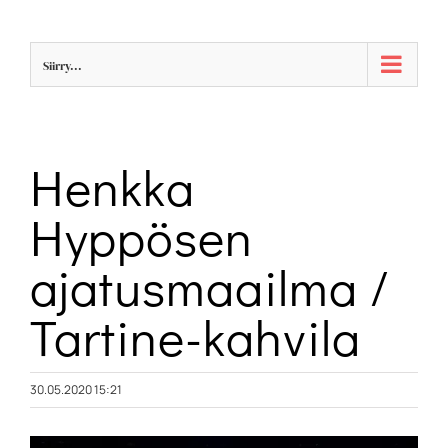
Skip
to
Siirry...
content
Henkka
Hyppösen
ajatusmaailma /
Tartine-kahvila
30.05.2020 15:21