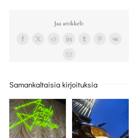
Jaa artikkeli:
Facebook
X
Reddit
LinkedIn
Tumblr
Pinterest
Vk
sähköposti
Samankaltaisia kirjoituksia