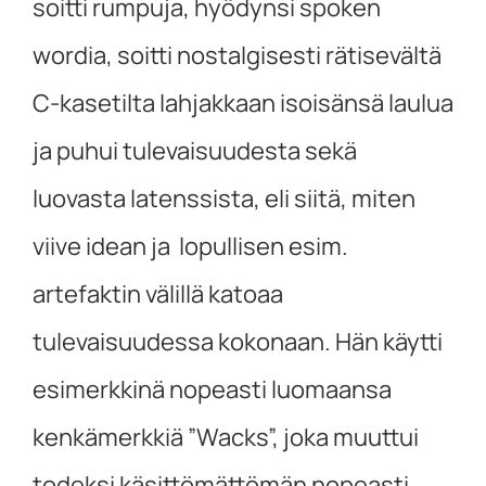
soitti rumpuja, hyödynsi spoken
wordia, soitti nostalgisesti rätisevältä
C-kasetilta lahjakkaan isoisänsä laulua
ja puhui tulevaisuudesta sekä
luovasta latenssista, eli siitä, miten
viive idean ja lopullisen esim.
artefaktin välillä katoaa
tulevaisuudessa kokonaan. Hän käytti
esimerkkinä nopeasti luomaansa
kenkämerkkiä ”Wacks”, joka muuttui
todeksi käsittömättömän nopeasti.