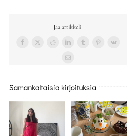
Jaa artikkeli:
Facebook
X
Reddit
LinkedIn
Tumblr
Pinterest
Vk
sähköposti
Samankaltaisia kirjoituksia