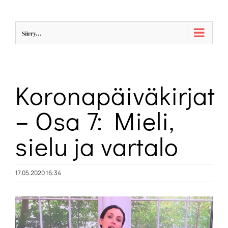
Skip
to
Siirry...
content
Koronapäiväkirjat
– Osa 7: Mieli,
sielu ja vartalo
17.05.2020 16:34
Katso