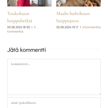
Toukokuun
Maalis-huhtikuun
Hel
16.03
huippuhetkiä
huippujutut
03.06.2024 18:56
|
0
02.06.2024 19:17
|
0 Kommenttia
Kommenttia
Jätä kommentti
Comment