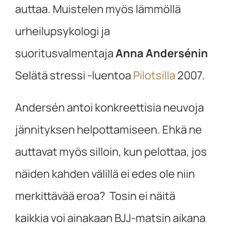
auttaa. Muistelen myös lämmöllä
urheilupsykologi ja
suoritusvalmentaja
Anna Andersénin
Selätä stressi -luentoa
Pilotsilla
2007.
Andersén antoi konkreettisia neuvoja
jännityksen helpottamiseen. Ehkä ne
auttavat myös silloin, kun pelottaa, jos
näiden kahden välillä ei edes ole niin
merkittävää eroa? Tosin ei näitä
kaikkia voi ainakaan BJJ-matsin aikana