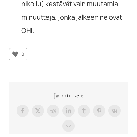
hikoilu) kestävät vain muutamia
minuutteja, jonka jälkeen ne ovat
OHI.
0
Jaa artikkeli:
Facebook
X
Reddit
LinkedIn
Tumblr
Pinterest
Vk
sähköposti