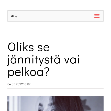
Skip
to
Siirry...
content
Oliks se
jännitystä vai
pelkoa?
04.05.2022 18:07
Katso