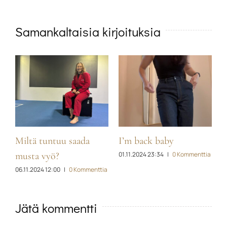
Samankaltaisia kirjoituksia
Miltä tuntuu saada
I’m back baby
01.11.2024 23:34
|
0 Kommenttia
-
musta vyö?
h
06.11.2024 12:00
|
0 Kommenttia
0
K
Jätä kommentti