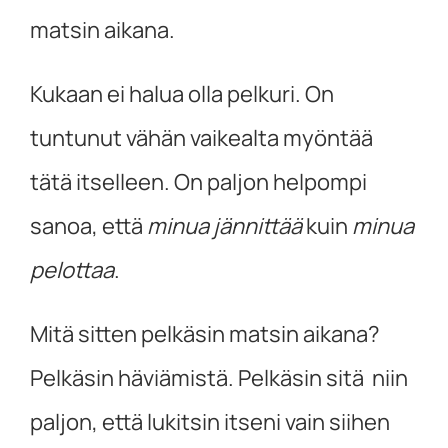
matsin aikana.
Kukaan ei halua olla pelkuri. On
tuntunut vähän vaikealta myöntää
tätä itselleen. On paljon helpompi
sanoa, että
minua
jännittää
kuin
minua
pelottaa
.
Mitä sitten pelkäsin matsin aikana?
Pelkäsin häviämistä. Pelkäsin sitä niin
paljon, että lukitsin itseni vain siihen