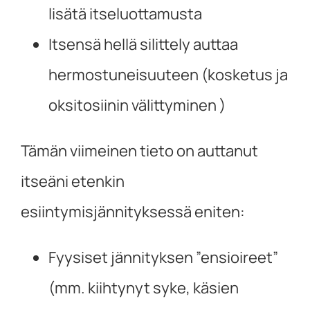
lisätä itseluottamusta
Itsensä hellä silittely auttaa
hermostuneisuuteen (kosketus ja
oksitosiinin välittyminen )
Tämän viimeinen tieto on auttanut
itseäni etenkin
esiintymisjännityksessä eniten:
Fyysiset jännityksen ”ensioireet”
(mm. kiihtynyt syke, käsien