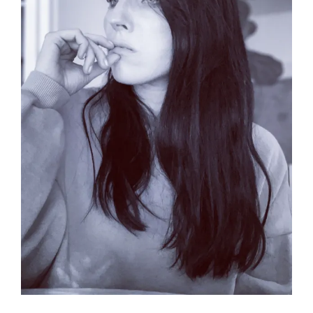
kuvaa
isompana