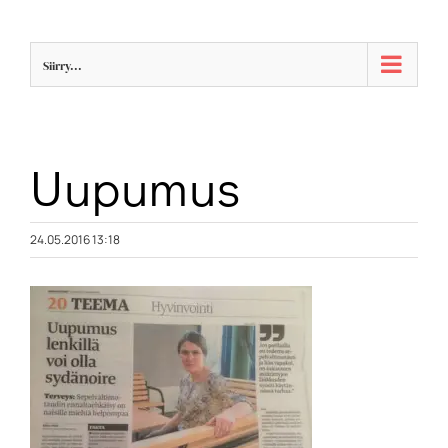
Skip
to
Siirry...
content
Uupumus
24.05.2016 13:18