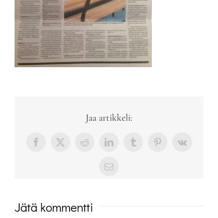
Jaa artikkeli:
Facebook
X
Reddit
LinkedIn
Tumblr
Pinterest
Vk
sähköposti
Jätä kommentti