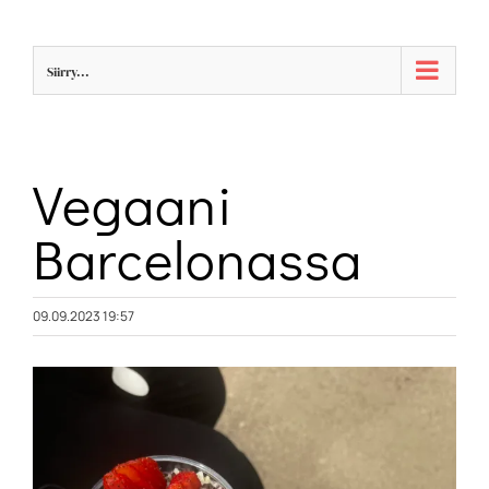
Skip
to
Siirry...
content
Vegaani
Barcelonassa
09.09.2023 19:57
Katso
kuvaa
isompana