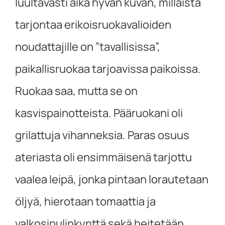
luultavasti aika hyvän kuvan, millaista
tarjontaa erikoisruokavalioiden
noudattajille on ”tavallisissa”,
paikallisruokaa tarjoavissa paikoissa.
Ruokaa saa, mutta se on
kasvispainotteista. Pääruokani oli
grilattuja vihanneksia. Paras osuus
ateriasta oli ensimmäisenä tarjottu
vaalea leipä, jonka pintaan lorautetaan
öljyä, hierotaan tomaattia ja
valkosipulinkynttä sekä heitetään