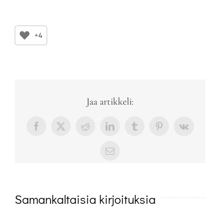
+4
Jaa artikkeli:
Facebook
X
Reddit
LinkedIn
Tumblr
Pinterest
Vk
sähköposti
Samankaltaisia kirjoituksia