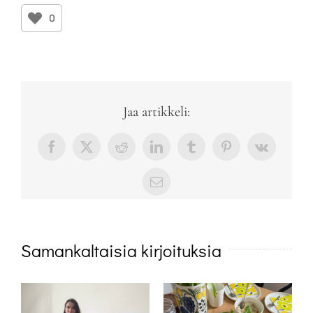
0
Jaa artikkeli:
Facebook
X
Reddit
LinkedIn
Tumblr
Pinterest
Vk
sähköposti
Samankaltaisia kirjoituksia