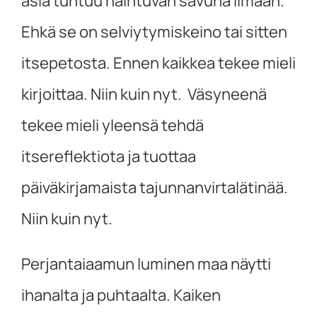
asia tuntuu haihtuvan savuna ilmaan.
Ehkä se on selviytymiskeino tai sitten
itsepetosta. Ennen kaikkea tekee mieli
kirjoittaa. Niin kuin nyt. Väsyneenä
tekee mieli yleensä tehdä
itsereflektiota ja tuottaa
päiväkirjamaista tajunnanvirtalätinää.
Niin kuin nyt.
Perjantaiaamun luminen maa näytti
ihanalta ja puhtaalta. Kaiken