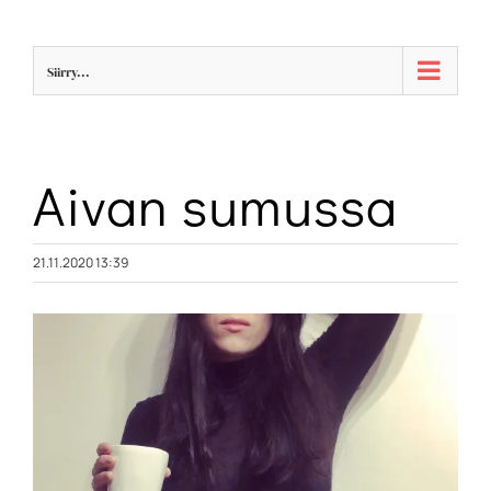
Skip
to
Siirry...
content
Aivan sumussa
21.11.2020 13:39
Katso
kuvaa
isompana