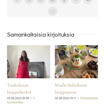
Facebook
X
Reddit
LinkedIn
Tumblr
Pinterest
Vk
sähköposti
Samankaltaisia kirjoituksia
Toukokuun
Maalis-huhtikuun
H
ia
1
huippuhetkiä
huippujutut
03.06.2024 18:56
|
0
02.06.2024 19:17
|
0 Kommenttia
Kommenttia