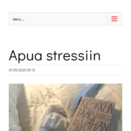
Skip
to
Siirry...
content
Apua stressiin
07.09.2020 18:13
Katso
kuvaa
isompana