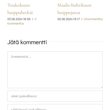
Toukokuun
Maalis-huhtikuun
H
ia
1
huippuhetkiä
huippujutut
03.06.2024 18:56
|
0
02.06.2024 19:17
|
0 Kommenttia
Kommenttia
Jätä kommentti
Comment