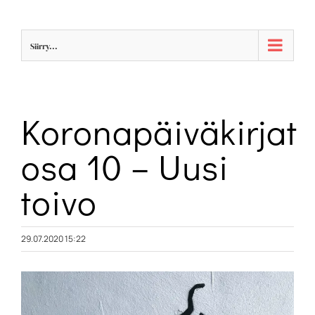
Skip
to
Siirry...
content
Koronapäiväkirjat
osa 10 – Uusi
toivo
29.07.2020 15:22
Katso