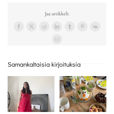
Jaa artikkeli:
Facebook
X
Reddit
LinkedIn
Tumblr
Pinterest
Vk
sähköposti
Samankaltaisia kirjoituksia