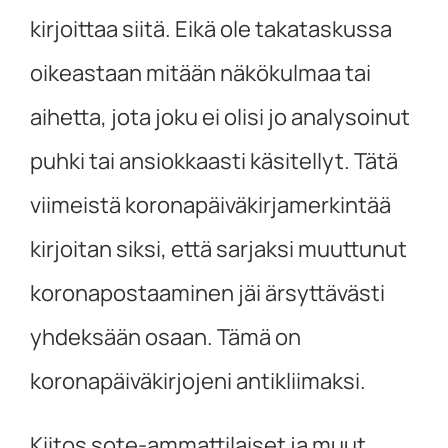
kirjoittaa siitä. Eikä ole takataskussa
oikeastaan mitään näkökulmaa tai
aihetta, jota joku ei olisi jo analysoinut
puhki tai ansiokkaasti käsitellyt. Tätä
viimeistä koronapäiväkirjamerkintää
kirjoitan siksi, että sarjaksi muuttunut
koronapostaaminen jäi ärsyttävästi
yhdeksään osaan. Tämä on
koronapäiväkirjojeni antikliimaksi.
Kiitos sote-ammattilaiset ja muut