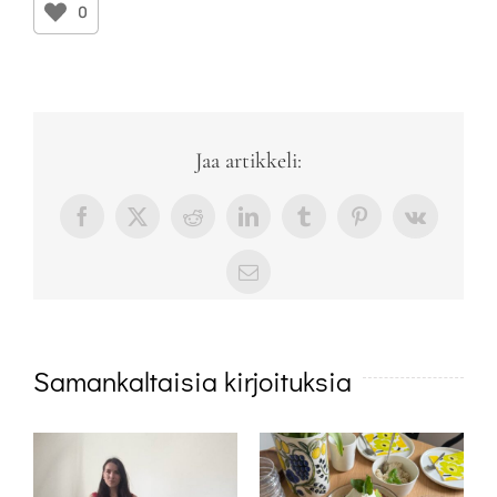
0
Jaa artikkeli:
Facebook
X
Reddit
LinkedIn
Tumblr
Pinterest
Vk
sähköposti
Samankaltaisia kirjoituksia