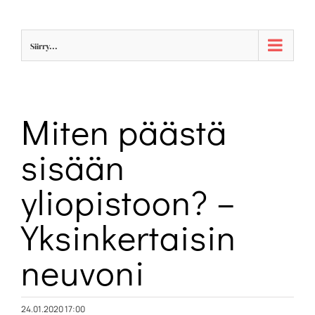
Skip
to
Siirry...
content
Miten päästä
sisään
yliopistoon? –
Yksinkertaisin
neuvoni
24.01.2020 17:00