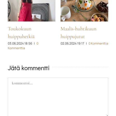
Toukokuun
Maalis-huhtikuun
H
ia
1
huippuhetkiä
huippujutut
03.06.2024 18:56
|
0
02.06.2024 19:17
|
0 Kommenttia
Kommenttia
Jätä kommentti
Comment