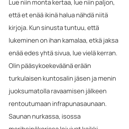
Lue niin monta kertaa, lue niin paljon,
että et enää ikinä halua nähdä niitä
kirjoja. Kun sinusta tuntuu, että
lukeminen on ihan kamalaa, etkä jaksa
enää edes yhtä sivua, lue vielä kerran.
Olin pääsykoekeväänä erään
turkulaisen kuntosalin jäsen ja menin
juoksumatolla ravaamisen jälkeen
rentoutumaan infrapunasaunaan.
Saunan nurkassa, isossa
meriheinäkorissa lojuivat kaikki