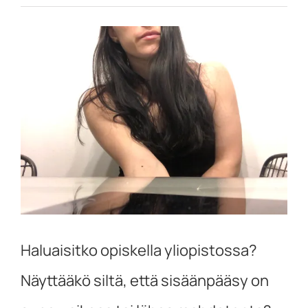
Katso
kuvaa
isompana
Haluaisitko opiskella yliopistossa?
Näyttääkö siltä, että sisäänpääsy on