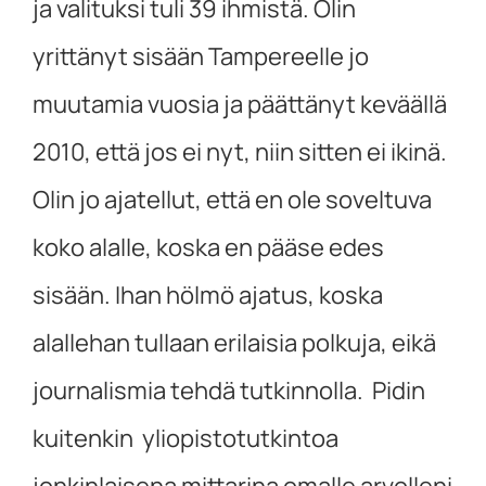
ja valituksi tuli 39 ihmistä. Olin
yrittänyt sisään Tampereelle jo
muutamia vuosia ja päättänyt keväällä
2010, että jos ei nyt, niin sitten ei ikinä.
Olin jo ajatellut, että en ole soveltuva
koko alalle, koska en pääse edes
sisään. Ihan hölmö ajatus, koska
alallehan tullaan erilaisia polkuja, eikä
journalismia tehdä tutkinnolla. Pidin
kuitenkin yliopistotutkintoa
jonkinlaisena mittarina omalle arvolleni