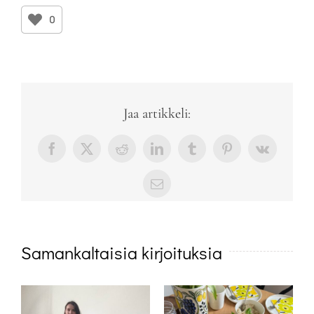
0
Jaa artikkeli:
Facebook
X
Reddit
LinkedIn
Tumblr
Pinterest
Vk
sähköposti
Samankaltaisia kirjoituksia