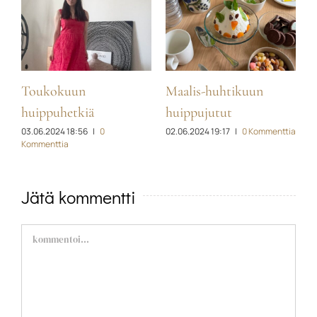
Toukokuun
Maalis-huhtikuun
H
ia
1
huippuhetkiä
huippujutut
03.06.2024 18:56
|
0
02.06.2024 19:17
|
0 Kommenttia
Kommenttia
Jätä kommentti
Comment