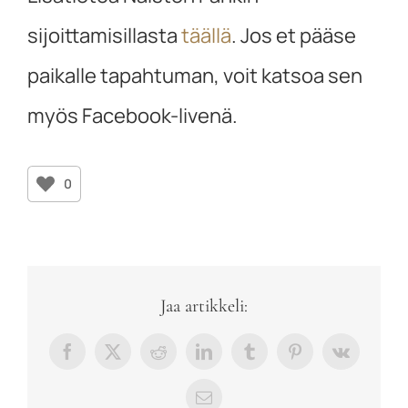
sijoittamisillasta
täällä
. Jos et pääse
paikalle tapahtuman, voit katsoa sen
myös Facebook-livenä.
0
Jaa artikkeli:
Facebook
X
Reddit
LinkedIn
Tumblr
Pinterest
Vk
sähköposti