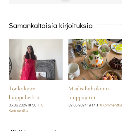
Samankaltaisia kirjoituksia
Toukokuun
Maalis-huhtikuun
H
ia
1
huippuhetkiä
huippujutut
03.06.2024 18:56
|
0
02.06.2024 19:17
|
0 Kommenttia
Kommenttia