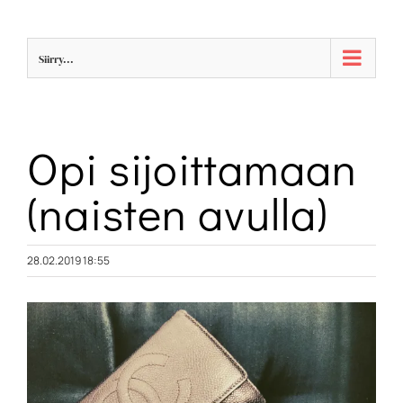
Skip
to
Siirry...
content
Opi sijoittamaan
(naisten avulla)
28.02.2019 18:55
Katso
kuvaa
isompana