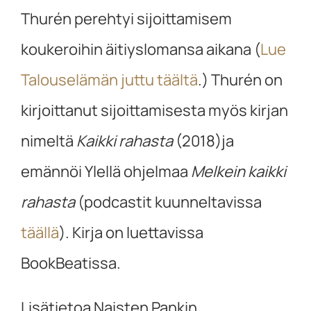
Thurén perehtyi sijoittamisem
koukeroihin äitiyslomansa aikana (
Lue
Talouselämän juttu täältä
.) Thurén on
kirjoittanut sijoittamisesta myös kirjan
nimeltä
Kaikki rahasta
(2018)ja
emännöi Ylellä ohjelmaa
Melkein kaikki
rahasta
(podcastit kuunneltavissa
täällä
). Kirja on luettavissa
BookBeatissa.
Lisätietoa Naisten Pankin