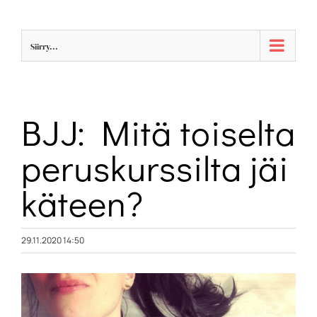
Skip
to
Siirry...
content
BJJ: Mitä toiselta
peruskurssilta jäi
käteen?
29.11.2020 14:50
Katso