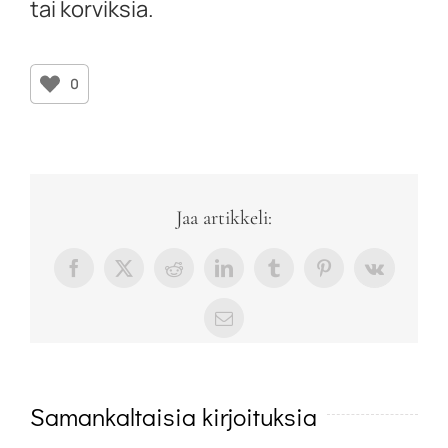
tai korviksia.
0
Jaa artikkeli:
Facebook
X
Reddit
LinkedIn
Tumblr
Pinterest
Vk
sähköposti
Samankaltaisia kirjoituksia