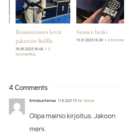
Sininen hetki
Competidor lost –
M
13.01.2023 16:00
|
0 Kommenttia
ensimmäiset BJJ:n EM-
m
0
kisani
28.02.2025 20:00
|
0
Kommenttia
4 Comments
Enhalua Kertoa
11.8.2021 13:14
- Vastaa
Olipa mainio kirjoitus. Jakoon
meni.