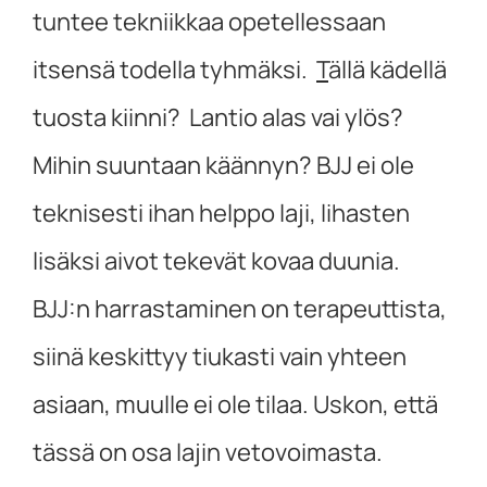
tuntee tekniikkaa opetellessaan
itsensä todella tyhmäksi.
T
ällä kädellä
tuosta kiinni? Lantio alas vai ylös?
Mihin suuntaan käännyn? BJJ ei ole
teknisesti ihan helppo laji, lihasten
lisäksi aivot tekevät kovaa duunia.
BJJ:n harrastaminen on terapeuttista,
siinä keskittyy tiukasti vain yhteen
asiaan, muulle ei ole tilaa. Uskon, että
tässä on osa lajin vetovoimasta.