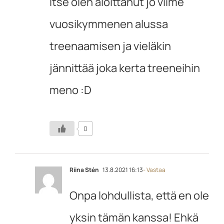
Itse olen aloittanut jo viime
vuosikymmenen alussa
treenaamisen ja vieläkin
jännittää joka kerta treeneihin
meno :D
0
Riina Stén
13.8.2021 16:13
- Vastaa
Onpa lohdullista, että en ole
yksin tämän kanssa! Ehkä