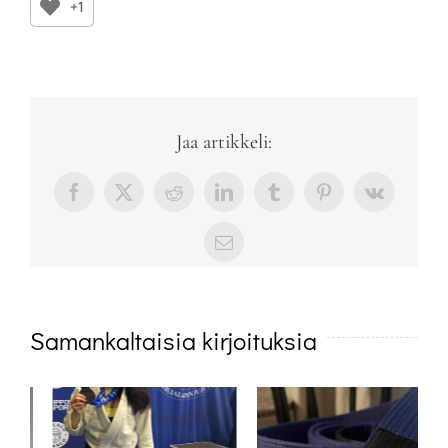
+1
Jaa artikkeli:
Facebook
X
Reddit
LinkedIn
Tumblr
Pinterest
Vk
sähköposti
Samankaltaisia kirjoituksia