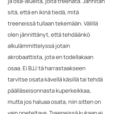
ja osa-alueita, joita treenata. Jännitän
sitä, että en ikinä tiedä, mitä
treeneissä tullaan tekemään. Välillä
olen jännittänyt, että tehdäänkö
alkulämmittelyssä jotain
akrobaattista, jota en todellakaan
osaa. Ei BJJ:tä harrastaakseen
tarvitse osata kävellä käsillä tai tehdä
päälläseisonnasta kuperkeikkaa,
mutta jos haluaa osata, niin sitten on
vain opeteltava. Treeneissä kukaan ei