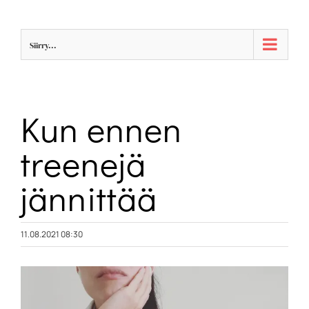
Skip
to
Siirry...
content
Kun ennen
treenejä
jännittää
11.08.2021 08:30
Katso