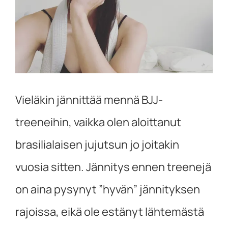
kuvaa
isompana
Vieläkin jännittää mennä BJJ-
treeneihin, vaikka olen aloittanut
brasilialaisen jujutsun jo joitakin
vuosia sitten. Jännitys ennen treenejä
on aina pysynyt ”hyvän” jännityksen
rajoissa, eikä ole estänyt lähtemästä