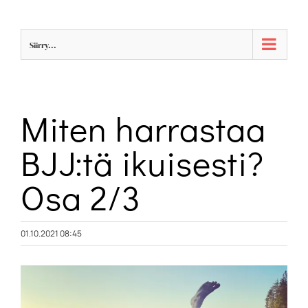
Skip
to
Siirry...
content
Miten harrastaa
BJJ:tä ikuisesti?
Osa 2/3
01.10.2021 08:45
Katso