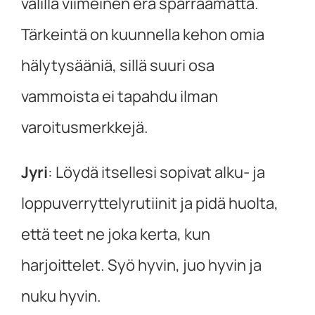
välillä viimeinen erä sparraamatta.
Tärkeintä on kuunnella kehon omia
hälytysääniä, sillä suuri osa
vammoista ei tapahdu ilman
varoitusmerkkejä.
Jyri
:
Löydä itsellesi sopivat alku- ja
loppuverryttelyrutiinit ja pidä huolta,
että teet ne joka kerta, kun
harjoittelet. Syö hyvin, juo hyvin ja
nuku hyvin.