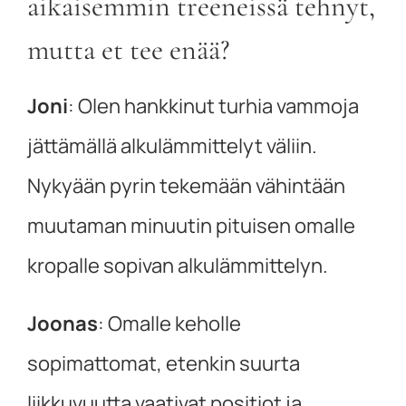
aikaisemmin treeneissä tehnyt,
mutta et tee enää?
Joni
:
Olen hankkinut turhia vammoja
jättämällä alkulämmittelyt väliin.
Nykyään pyrin tekemään vähintään
muutaman minuutin pituisen omalle
kropalle sopivan alkulämmittelyn.
Joonas
:
Omalle keholle
sopimattomat, etenkin suurta
liikkuvuutta vaativat positiot ja