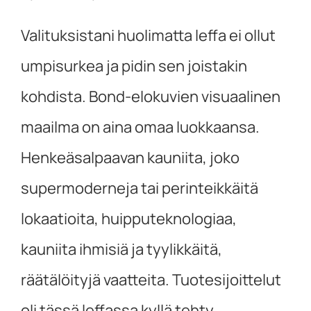
Valituksistani huolimatta leffa ei ollut
umpisurkea ja pidin sen joistakin
kohdista. Bond-elokuvien visuaalinen
maailma on aina omaa luokkaansa.
Henkeäsalpaavan kauniita, joko
supermoderneja tai perinteikkäitä
lokaatioita, huipputeknologiaa,
kauniita ihmisiä ja tyylikkäitä,
räätälöityjä vaatteita. Tuotesijoittelut
oli tässä leffassa kyllä tehty