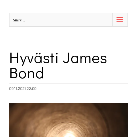
Skip
to
Siirry...
content
Hyvästi James
Bond
09.11.2021 22:00
Katso
kuvaa
isompana