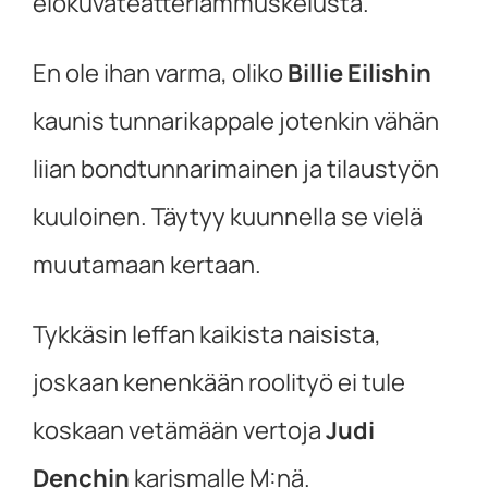
elokuvateatteriammuskelusta.
En ole ihan varma, oliko
Billie Eilishin
kaunis tunnarikappale jotenkin vähän
liian bondtunnarimainen ja tilaustyön
kuuloinen. Täytyy kuunnella se vielä
muutamaan kertaan.
Tykkäsin leffan kaikista naisista,
joskaan kenenkään roolityö ei tule
koskaan vetämään vertoja
Judi
Denchin
karismalle M:nä.