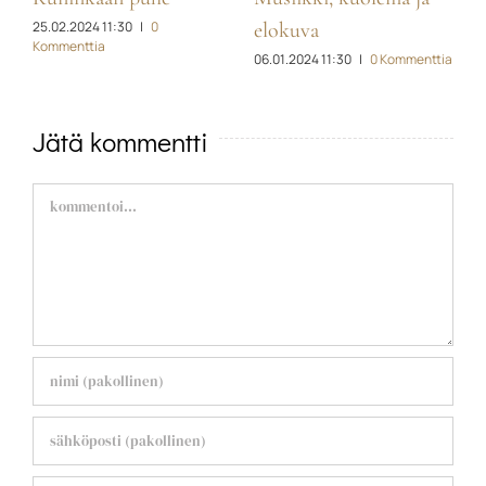
0
|
0
29.01.2022 09:45
|
0
elokuva
Kommenttia
06.01.2024 11:30
|
0 Kommenttia
Jätä kommentti
Comment