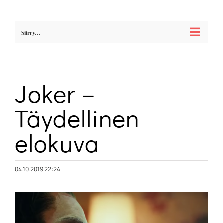
Skip
to
Siirry...
content
Joker –
Täydellinen
elokuva
04.10.2019 22:24
Katso