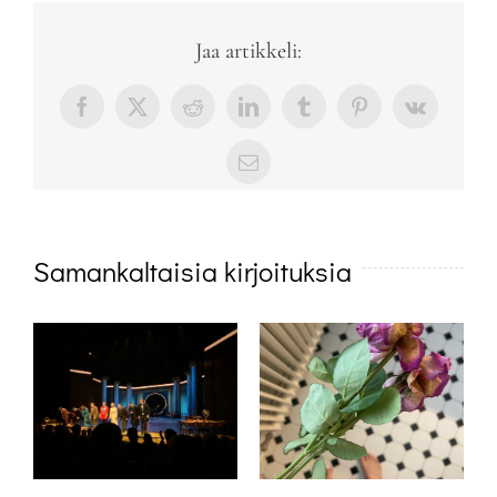
Jaa artikkeli:
Facebook
X
Reddit
LinkedIn
Tumblr
Pinterest
Vk
sähköposti
Samankaltaisia kirjoituksia