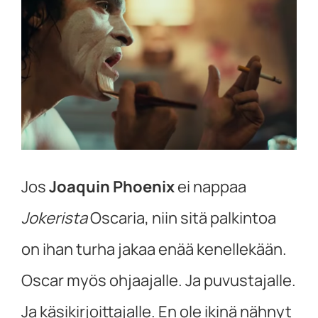
kuvaa
isompana
Jos
Joaquin Phoenix
ei nappaa
Jokerista
Oscaria, niin sitä palkintoa
on ihan turha jakaa enää kenellekään.
Oscar myös ohjaajalle. Ja puvustajalle.
Ja käsikirjoittajalle. En ole ikinä nähnyt