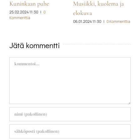
e
Musiikki, kuolema ja
Pitkä ihana tammik
29.01.2022 09:45
|
0
elokuva
Kommenttia
06.01.2024 11:30
|
0 Kommenttia
Jätä kommentti
Comment