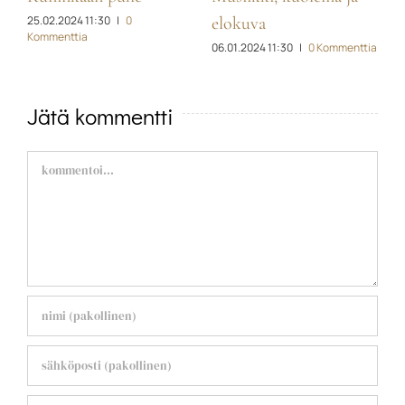
ia
25.02.2024 11:30
|
0
2
elokuva
Kommenttia
K
06.01.2024 11:30
|
0 Kommenttia
Jätä kommentti
Comment