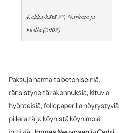
Kakka-hätä 77, Narkata ja
kuolla (2007)
Paksuja harmaita betoniseiniä,
ränsistyneitä rakennuksia, kituvia
hyönteisiä, foliopaperilla höyrystyviä
pillereitä ja köyhistä köyhimpiä
ihmisiä.
Joonas Neuvosen
ja
Cadri