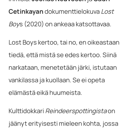
Cetinkayan
dokumenttielokuva
Lost
Boy
s (2020) on ankeaa katsottavaa.
Lost Boys kertoo, tai no, en oikeastaan
tiedä, että mistä se edes kertoo. Siinä
narkataan, menetetään järki, istutaan
vankilassa ja kuollaan. Se ei opeta
elämästä eikä huumeista.
Kulttidokkari
Reindeerspottingista
on
jäänyt erityisesti mieleen kohta, jossa