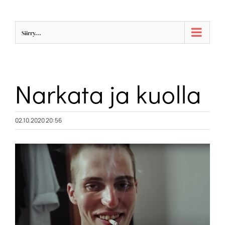
Skip
to
Siirry...
content
Narkata ja kuolla
02.10.2020 20:56
Katso
kuvaa
isompana