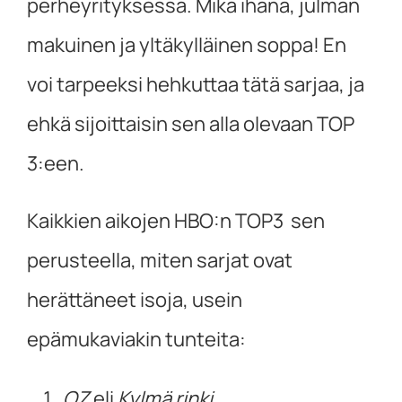
perheyrityksessä. Mikä ihana, julman
makuinen ja yltäkylläinen soppa! En
voi tarpeeksi hehkuttaa tätä sarjaa, ja
ehkä sijoittaisin sen alla olevaan TOP
3:een.
Kaikkien aikojen HBO:n TOP3 sen
perusteella, miten sarjat ovat
herättäneet isoja, usein
epämukaviakin tunteita:
OZ
eli
Kylmä rinki