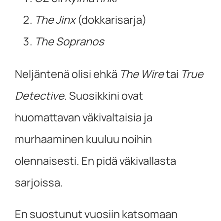
The Jinx
(dokkarisarja)
The Sopranos
Neljäntenä olisi ehkä
The Wire
tai
True
Detective
. Suosikkini ovat
huomattavan väkivaltaisia ja
murhaaminen kuuluu noihin
olennaisesti. En pidä väkivallasta
sarjoissa.
En suostunut vuosiin katsomaan