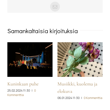
sähköposti
Samankaltaisia kirjoituksia
Musiikki, kuolema ja
Pitkä ihana tammikuu
29.01.2022 09:45
|
0
elokuva
Kommenttia
06.01.2024 11:30
|
0 Kommenttia