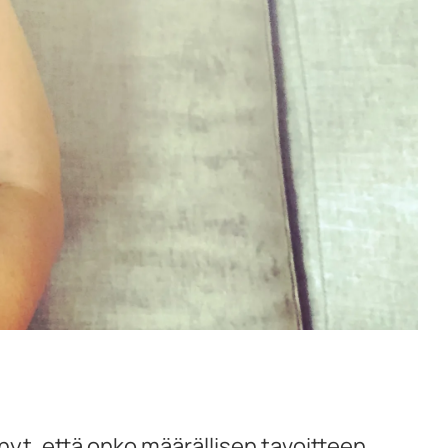
nyt, että onko määrällisen tavoitteen