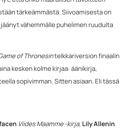
s mistään tärkeämmästä. Siivoamisesta on
on jäänyt vähemmälle puhelimen ruudulta
Game of Thronesin
telkkariversion finaalin
na kesken kolme kirjaa: äänikirja,
steella sopivimman. Sitten asiaan. Eli tässä
facen
Viides Maamme -kirja
,
Lily Allenin