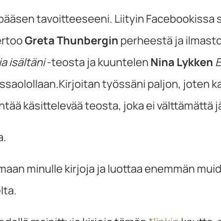
ta pääsen tavoitteeseeni. Liityin Facebookis
kertoo
Greta Thunbergin
perheestä ja ilmast
a isältäni
-teosta ja kuuntelen
Nina Lykken
E
issaolollaan.Kirjoitan työssäni paljon, joten 
ää käsittelevää teosta, joka ei välttämättä j
a.
emaan minulle kirjoja ja luottaa enemmän mui
lta.