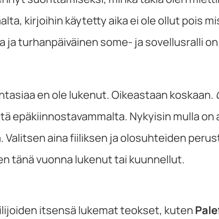
alta, kirjoihin käytetty aika ei ole ollut poi
 ja turhanpäiväinen some- ja sovellusralli 
fantasiaa en ole lukenut. Oikeastaan koskaan.
tä epäkiinnostavammalta. Nykyisin mulla on ai
a. Valitsen aina fiiliksen ja olosuhteiden peru
len tänä vuonna lukenut tai kuunnellut.
ailijoiden itsensä lukemat teokset, kuten
Pale