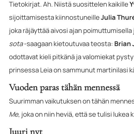
Tietokirjat. Ah. Niistä suosittelen kaikille
Y
sijoittamisesta kiinnostuneille
Julia Thur
joka räjäyttää aivosi ajan poimuttumisella
sota
-saagaan kietoutuvaa teosta:
Brian 
odottavat kieli pitkänä ja valomiekat pysty
prinsessa Leia on sammunut martinilasi kä
Vuoden paras tähän mennessä
Suurimman vaikutuksen on tähän menness
Me
, joka on niin heviä, että se tulisi luke
Juuri nyt