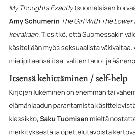
My Thoughts Exactly
(suomalaisen korvaan
Amy Schumerin
The Girl With The Lower
koirakaan
. Tiesitkö, että Suomessakin väl
käsitellään myös seksuaalista väkivaltaa. 
mielipiteensä itse, valiten tauot ja äänenp
Itsensä kehittäminen / self-help
Kirjojen lukeminen on enemmän tai vähem
elämänlaadun parantamista käsittelevistä 
klassikko,
Saku Tuomisen
mieltä nostattav
merkityksestä ja opettelutavoista kertov