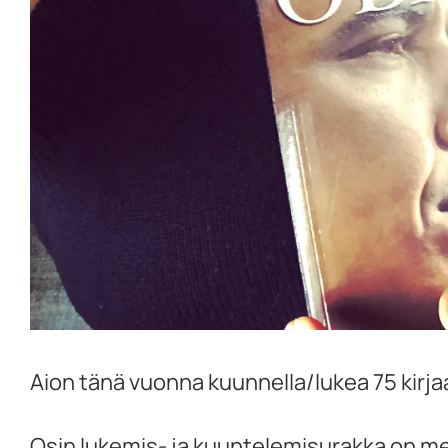
Aion tänä vuonna kuunnella/lukea 75 kirjaa. 
Osin lukemis- ja kuuntelemisurakka on men