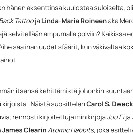
 hänen aksenttinsa kuulostaa suloiselta, oliv
 Back Tattoo
ja
Linda-Maria Roineen
aka Merc
ejä selvitellään ampumalla polviin? Kaikissa 
Aihe saa ihan uudet sfäärit, kun väkivaltaa k
ainot .
män itsensä kehittämistä johonkin suuntaan
kirjoista. Näistä suosittelen
Carol S. Dweck
ia, rennosti kirjoitettuja minikirjoja
Juu Ei
ja
a
James Clearin
Atomic Habbits,
joka esitteli