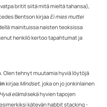
atpa britit siitä mitä mieltä tahansa),
edes Bentson kirjaa
Ei mies muttei
edellä mainituissa naisten teoksissa
okenut henkilö kertoo tapahtumat ja
. Olen tehnyt muutamia hyviä löytöjä
in
kirjaa
Mindset
, joka on jo jonkinlainen
Hyvä elämä
sekä hyvien tapojen
 esimerkiksi kätevän habbit stacking -