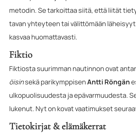
metodin. Se tarkoittaa siitä, että liität t
tavan yhteyteen tai välittömään läheisyy
kasvaa huomattavasti.
Fiktio
Fiktiosta suurimman nautinnon ovat ant
öisin
sekä parikymppisen
Antti Röngän
e
ulkopuolisuudesta ja epävarmuudesta. Se
lukenut. Nyt on kovat vaatimukset seuraavi
Tietokirjat & elämäkerrat