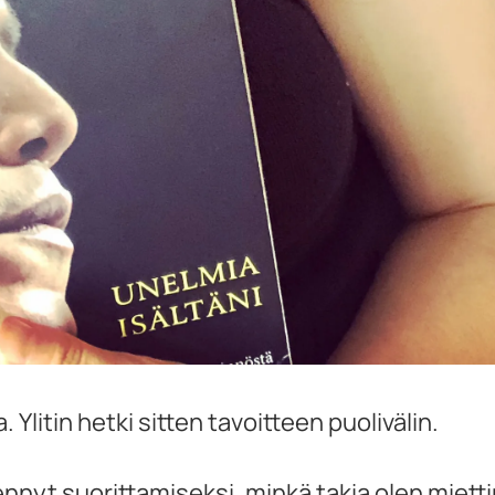
Ylitin hetki sitten tavoitteen puolivälin.
nyt suorittamiseksi, minkä takia olen mietti