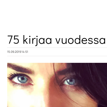
Skip
to
content
75 kirjaa vuodessa
15.09.2019 14:51
Katso
kuvaa
isompana