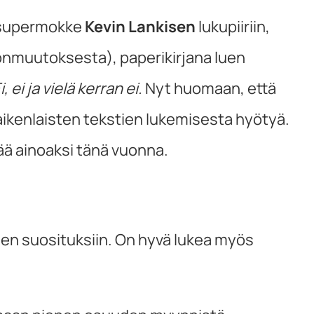
sa supermokke
Kevin Lankisen
lukupiiriin,
onmuutoksesta), paperikirjana luen
i, ei ja vielä kerran ei.
Nyt huomaan, että
kaikenlaisten tekstien lukemisesta hyötyä.
ää ainoaksi tänä vuonna.
den suosituksiin. On hyvä lukea myös