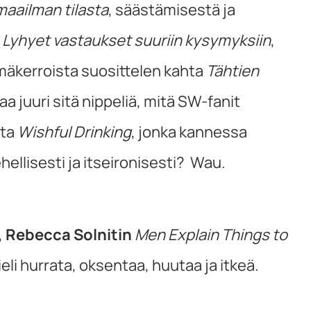
maailman tilasta
, säästämisestä ja
Lyhyet vastaukset suuriin kysymyksiin
,
ämäkerroista suosittelen kahta
Tähtien
a juuri sitä nippeliä, mitä SW-fanit
sta
Wishful Drinking
, jonka kannessa
llisesti ja itseironisesti? Wau.
,
Rebecca Solnitin
Men Explain Things to
mieli hurrata, oksentaa, huutaa ja itkeä.