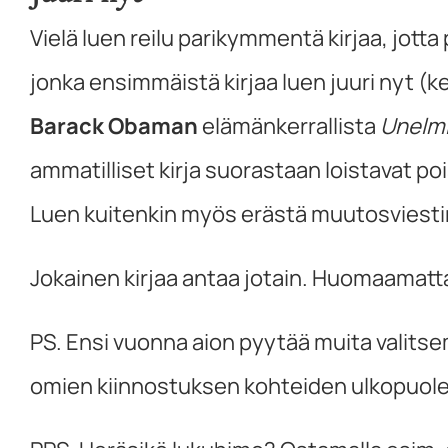
Vielä luen reilu parikymmentä kirjaa, jot
jonka ensimmäistä kirjaa luen juuri nyt (
Barack Obaman
elämänkerrallista
Unelmi
ammatilliset kirja suorastaan loistavat po
Luen kuitenkin myös erästä muutosviestint
Jokainen kirjaa antaa jotain. Huomaamatt
PS. Ensi vuonna aion pyytää muita valits
omien kiinnostuksen kohteiden ulkopuole