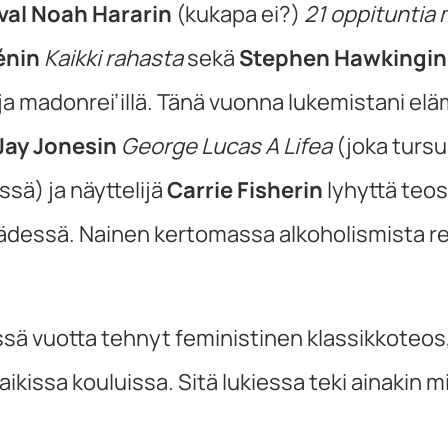
val Noah Hararin
(kukapa ei?)
21 oppituntia 
énin
Kaikki rahasta
sekä
Stephen Hawkingin
 ja madonrei’illä. Tänä vuonna lukemistani el
Jay Jonesin
George Lucas A Lifea
(joka tursua
ssä) ja näyttelijä
Carrie Fisherin
lyhyttä teo
dessä. Nainen kertomassa alkoholismista rehe
ä vuotta tehnyt feministinen klassikkoteos
a kaikissa kouluissa. Sitä lukiessa teki ainakin 