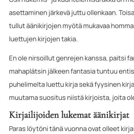
asettaminen järkevä juttu ollenkaan. Toisa
tullut äänikirjojen myötä mukavaa hommaa
luettujen kirjojen takia.
En ole nirsoillut genrejen kanssa, paitsi 
mahaplätsin jälkeen fantasia tuntuu entis
puhelimelta luettu kirja sekä fyysinen kirj
muutama suositus niistä kirjoista, joita o
Kirjailijoiden lukemat äänikirjat
Paras löytöni tänä vuonna ovat olleet kirj