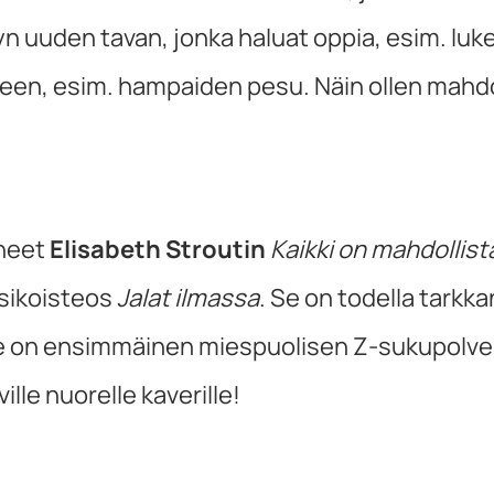
ietyn uuden tavan, jonka haluat oppia, esim. lu
teen, esim. hampaiden pesu. Näin ollen mahdo
aneet
Elisabeth Stroutin
Kaikki on mahdollist
sikoisteos
Jalat ilmassa
. Se on todella tark
 on ensimmäinen miespuolisen Z-sukupolven 
lle nuorelle kaverille!