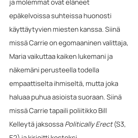
ja molemmat ovat eläneet
epäkelvoissa suhteissa huonosti
käyttäytyvien miesten kanssa. Siinä
missä Carrie on egomaaninen valittaja,
Maria vaikuttaa kaiken lukemani ja
näkemäni perusteella todella
empaattiselta ihmiseltä, mutta joka
haluaa puhua asioista suoraan. Siinä
missä Carrie tapaili poliitikko Bill
Kelleytä jaksossa
Politically Erect
(S3,
E2) ja kirjoitti kostoksi