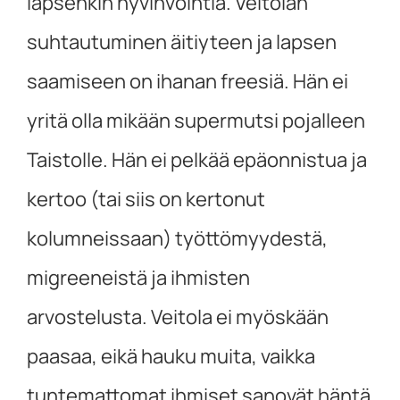
lapsenkin hyvinvointia. Veitolan
suhtautuminen äitiyteen ja lapsen
saamiseen on ihanan freesiä. Hän ei
yritä olla mikään supermutsi pojalleen
Taistolle. Hän ei pelkää epäonnistua ja
kertoo (tai siis on kertonut
kolumneissaan) työttömyydestä,
migreeneistä ja ihmisten
arvostelusta. Veitola ei myöskään
paasaa, eikä hauku muita, vaikka
tuntemattomat ihmiset sanovät häntä