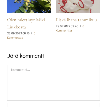
Olen miettinyt Miki
Pitkä ihana tammikuu
M
29.01.2022 09:45
|
0
Liukkosta
–
Kommenttia
a
23.09.2023 08:15
|
0
k
Kommenttia
3
K
Jätä kommentti
Comment