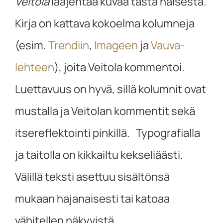
Veitola
laajentaa kuvaa tästä naisesta.
Kirja on kattava kokoelma kolumneja
(esim.
Trendiin
,
Imageen
ja
Vauva-
lehteen
), joita Veitola kommentoi.
Luettavuus on hyvä, sillä kolumnit ovat
mustalla ja Veitolan kommentit sekä
itsereflektointi pinkillä. Typografialla
ja taitolla on kikkailtu kekseliäästi.
Välillä teksti asettuu sisältönsä
mukaan hajanaisesti tai katoaa
vähitellen näkyvistä.