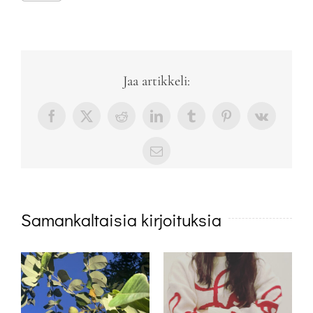
Jaa artikkeli:
Facebook
X
Reddit
LinkedIn
Tumblr
Pinterest
Vk
sähköposti
Samankaltaisia kirjoituksia