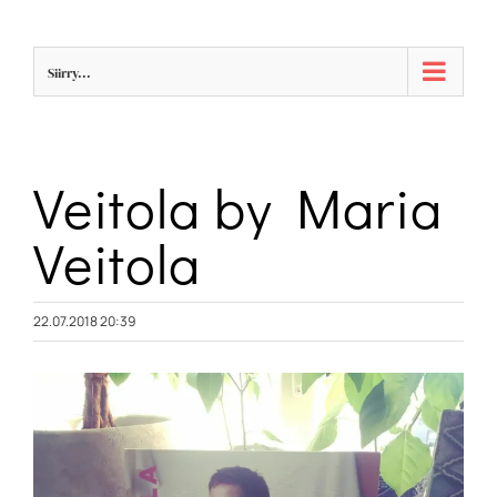
Skip
to
Siirry...
content
Veitola by Maria
Veitola
22.07.2018 20:39
Katso
kuvaa
isompana