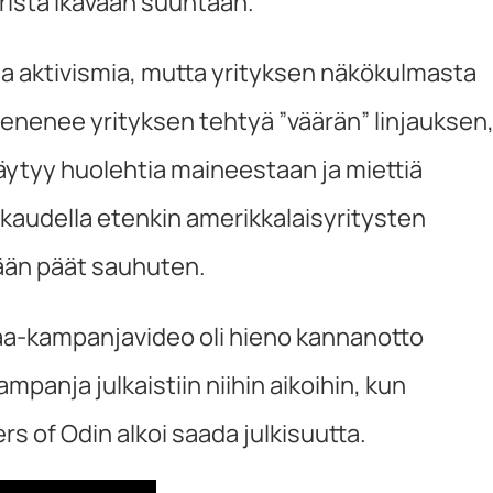
rista ikävään suuntaan.
aa aktivismia, mutta yrityksen näkökulmasta
pienenee yrityksen tehtyä ”väärän” linjauksen
täytyy huolehtia maineestaan ja miettiä
kaudella etenkin amerikkalaisyritysten
tään päät sauhuten.
aa-kampanjavideo oli hieno kannanotto
nja julkaistiin niihin aikoihin, kun
ers of Odin alkoi saada julkisuutta.