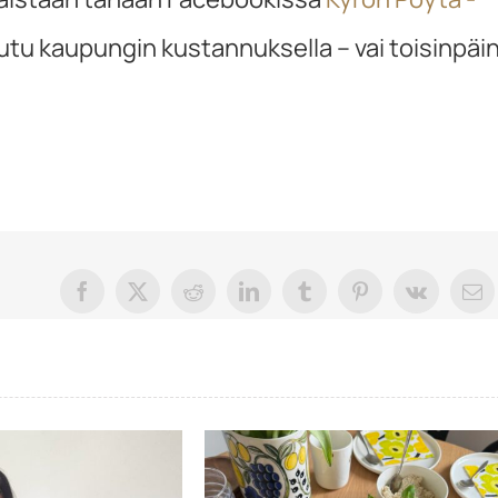
tu kaupungin kustannuksella – vai toisinpäi
Facebook
X
Reddit
LinkedIn
Tumblr
Pinterest
Vk
säh