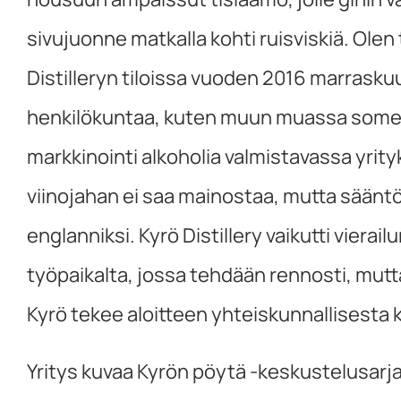
sivujuonne matkalla kohti ruisviskiä. Olen 
Distilleryn tiloissa vuoden 2016 marrask
henkilökuntaa, kuten muun muassa some
markkinointi alkoholia valmistavassa yri
viinojahan ei saa mainostaa, mutta sääntö
englanniksi. Kyrö Distillery vaikutti vierai
työpaikalta, jossa tehdään rennosti, mutta
Kyrö tekee aloitteen yhteiskunnallisesta ke
Yritys kuvaa Kyrön pöytä -keskustelusarjaa