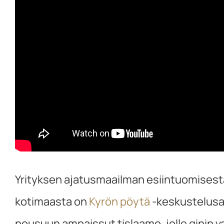
Yrityksen ajatusmaailman esiintuomisesta
kotimaasta on
Kyrön pöytä
-keskustelusar
nousuun ampaissut tislaamo, jolle ginin 