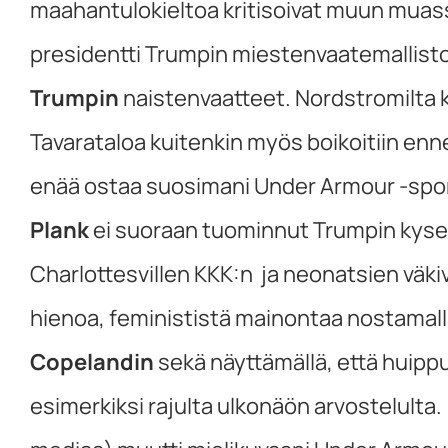
maahantulokieltoa kritisoivat muun muassa
presidentti Trumpin miestenvaatemallist
Trumpin
naistenvaatteet. Nordstromilta ke
Tavarataloa kuitenkin myös boikoitiin enn
enää ostaa suosimani Under Armour -sportt
Plank
ei suoraan tuominnut Trumpin kyse
Charlottesvillen KKK:n ja neonatsien väk
hienoa, feminististä mainontaa nostamalla
Copelandin
sekä näyttämällä, että huipp
esimerkiksi rajulta ulkonäön arvostelulta. 