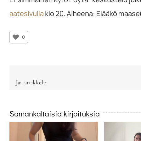
aatesivulla
klo 20. Aiheena: Elääkö maaseu
0
Jaa artikkeli:
Samankaltaisia kirjoituksia