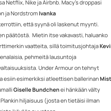
 Netflix, Nike ja Airbnb. Macy’s droppasi
on ja Nordstrom
Ivanka
rrottiin, että syynä oli laskenut myynti.
en päätöstä. Mietin itse vakavasti, haluanko
imerkin vaatteita, sillä toimitusjohtaja
Kev
enalaisia, pehmeitä lausuntoja
ivaltaisuuksista. Under Armour on tehnyt
 esiin esimerkiksi atleettisen ballerinan
Mis
umalli
Giselle Bundchen
ei hänkään välty
Plankin hiljaisuus (josta en tietäisi ilman