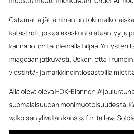
mediaa) muutti mielikuvaani Under Armou
Ostamatta jättäminen on toki melko laisk
katastrofi, jos asiakaskunta etääntyy ja 
kannanoton tai olemalla hiljaa. Yritysten 
imagoaan jatkuvasti. Uskon, että Trumpin 
viestintä- ja markkinointiosastoilla mieti
Alla oleva oleva HOK-Elannon #joulurauh
suomalaisuuden monimuotoisuudesta. Kampa
valkoisen ylivallan kanssa flirttaileva Soldi