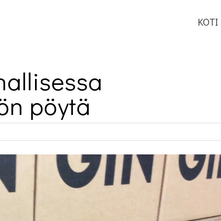
KOTI
nallisessa
ön pöytä