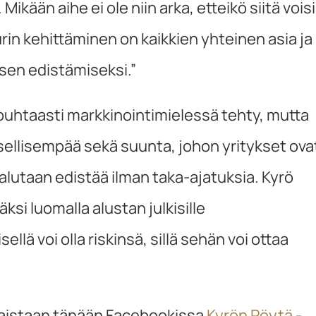
ään aihe ei ole niin arka, etteikö siitä voisi
in kehittäminen on kaikkien yhteinen asia ja
sen edistämiseksi.”
 puhtaasti markkinointimielessä tehty, mutta
sellisempää sekä suunta, johon yritykset ova
utaan edistää ilman taka-ajatuksia. Kyrö
ksi luomalla alustan julkisille
llä voi olla riskinsä, sillä sehän voi ottaa
aistaan tänään Facebookissa
Kyrön Pöytä -