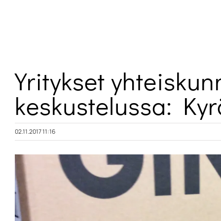
Skip
to
content
Yritykset yhteiskun
keskustelussa: Kyr
02.11.2017 11:16
Katso
kuvaa
isompana