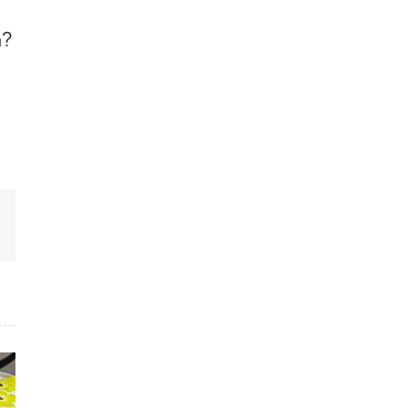
n?
köposti