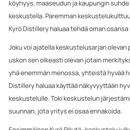
köyhyys, maaseudun ja kaupungin suhde. Mik
keskustella. Paremman keskustelukulttuur
Kyrö Distillery haluaa tehdä oman osansa 
Joku voi ajatella keskustelusarjan olevan
uskon sen oikeasti olevan jotain merkityk
yhä enemmän menossa, yhteistä hyvää hal
Distillery haluaa käyttää näkyvyyttään hyvä
keskustelulle. Toki keskustelun järjestämise
suunnan, jota yritys ei osaa ennakoida.
Ensimmäinen Kyrö Pöytä -keskustelu julk