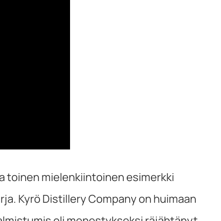
 toinen mielenkiintoinen esimerkki
ja. Kyrö Distillery Company on huimaan
valmistumis oli menestykseksi räjähtänyt