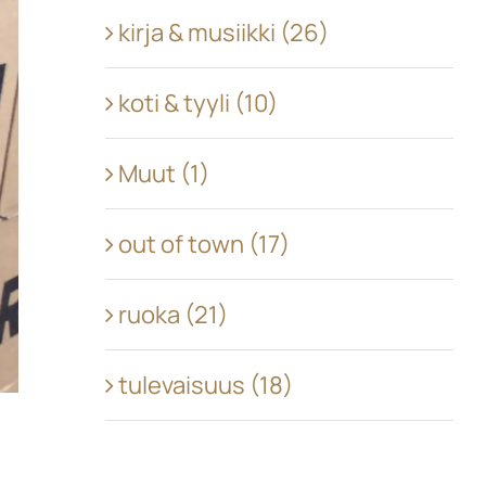
kirja & musiikki (26)
koti & tyyli (10)
Muut (1)
out of town (17)
ruoka (21)
tulevaisuus (18)