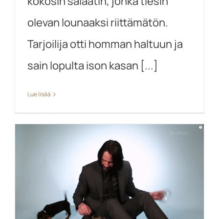
kokosin salaatin, jonka tiesin
olevan lounaaksi riittämätön.
Tarjoilija otti homman haltuun ja
sain lopulta ison kasan [...]
Lue lisää