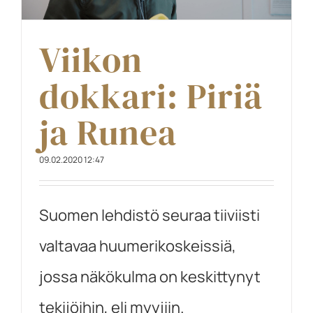
Viikon
dokkari: Piriä
ja Runea
09.02.2020 12:47
Suomen lehdistö seuraa tiiviisti
valtavaa huumerikoskeissiä,
jossa näkökulma on keskittynyt
tekijöihin, eli myyjiin.