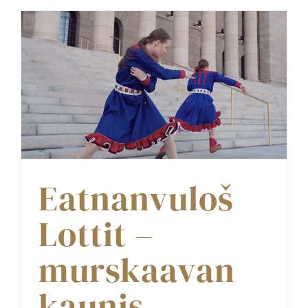
Eatnanvuloš
Lottit –
murskaavan
kaunis