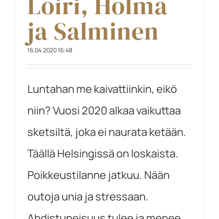
Loiri, Holma
ja Salminen
16.04.2020 16:48
Luntahan me kaivattiinkin, eikö
niin? Vuosi 2020 alkaa vaikuttaa
sketsiltä, joka ei naurata ketään.
Täällä Helsingissä on loskaista.
Poikkeustilanne jatkuu. Nään
outoja unia ja stressaan.
Ahdistuneisuus tulee ja menee.