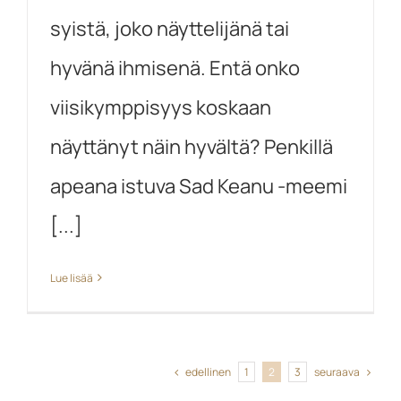
syistä, joko näyttelijänä tai
hyvänä ihmisenä. Entä onko
viisikymppisyys koskaan
näyttänyt näin hyvältä? Penkillä
apeana istuva Sad Keanu -meemi
[...]
Lue lisää
edellinen
seuraava
1
2
3