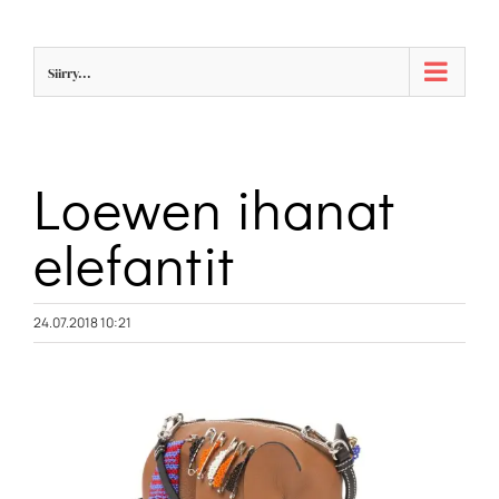
Skip
to
Siirry...
content
Loewen ihanat
elefantit
24.07.2018 10:21
Katso
kuvaa
isompana