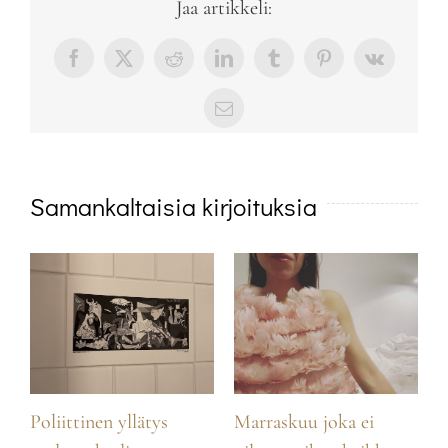
Jaa artikkeli:
Facebook
X
Reddit
LinkedIn
Tumblr
Pinterest
Vk
sähköposti
Samankaltaisia kirjoituksia
Poliittinen yllätys
Marraskuu joka ei
K