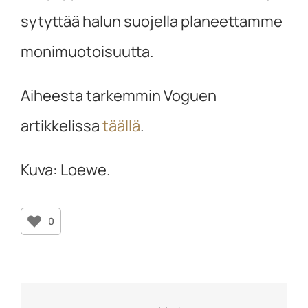
sytyttää halun suojella planeettamme
monimuotoisuutta.
Aiheesta tarkemmin Voguen
artikkelissa
täällä
.
Kuva: Loewe.
0