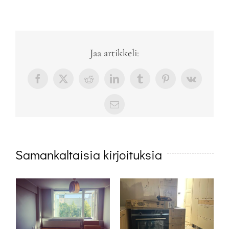
Jaa artikkeli:
Facebook
X
Reddit
LinkedIn
Tumblr
Pinterest
Vk
sähköposti
Samankaltaisia kirjoituksia