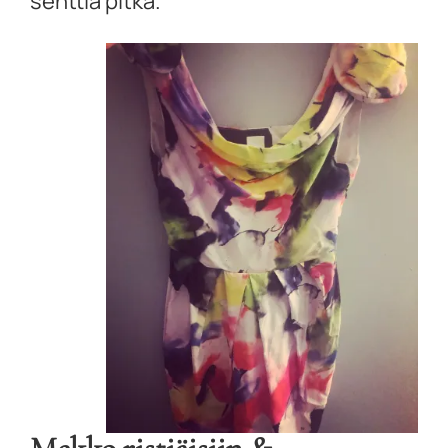
senttiä pitkä.