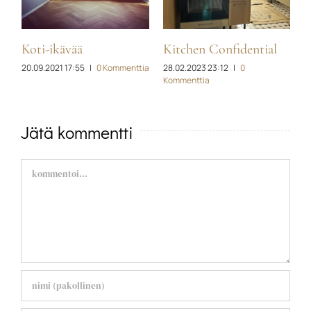
Koti-ikävää
Kitchen Confidential
R
20.09.2021 17:55
|
0 Kommenttia
28.02.2023 23:12
|
0
j
Kommenttia
ia
2
Jätä kommentti
Comment