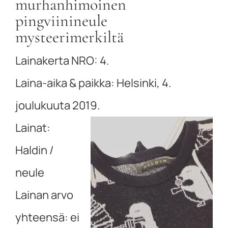
murhanhimoinen
pingviinineule
mysteerimerkiltä
Lainakerta NRO: 4.
Laina-aika & paikka: Helsinki, 4.
joulukuuta 2019.
Lainat:
Haldin /
neule
Lainan arvo
yhteensä: ei