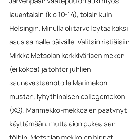
Järvenpään Vaatepuu on auki myös
lauantaisin (klo 10-14), toisin kuin
Helsingin. Minulla oli tarve löytää kaksi
asua samalle päivälle. Valitsin ristiäisiin
Mirkka Metsolan karkkivärisen mekon
(ei kokoa) ja tohtorijuhlien
saunavastaanotolle Marimekon
mustan, lyhythihaisen collegemekon
(XS). Marimekko-mekkoa en päätynyt
käyttämään, mutta aion pukea sen
töihin. Metsolan mekkojen hinnat